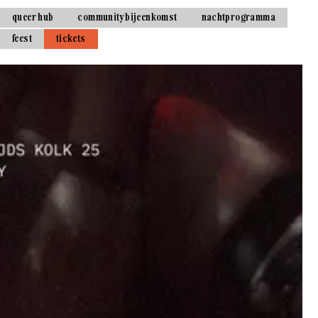
queer hub
community bijeenkomst
nachtprogramma
feest
tickets