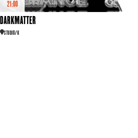
21:00
DARKMATTER
STUDIO/K
queer hub
community bijeenkomst
nachtprogramma
feest
tickets