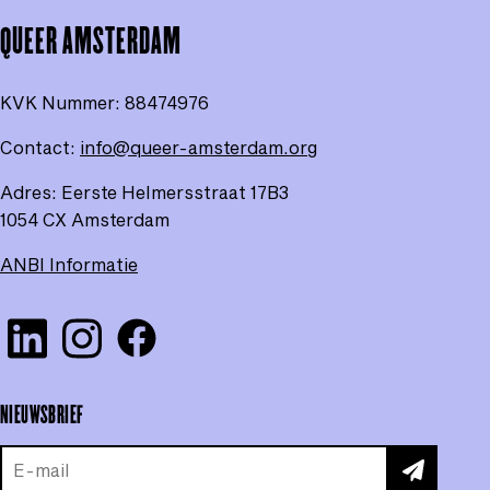
pag
QUEER AMSTERDAM
KVK Nummer:
88474976
Contact:
info@queer-amsterdam.org
Adres: Eerste Helmersstraat 17B3
1054 CX Amsterdam
ANBI Informatie
Visit our Linkedin
Check our Instagram
Check our Facebook
NIEUWSBRIEF
INSCHRIJV