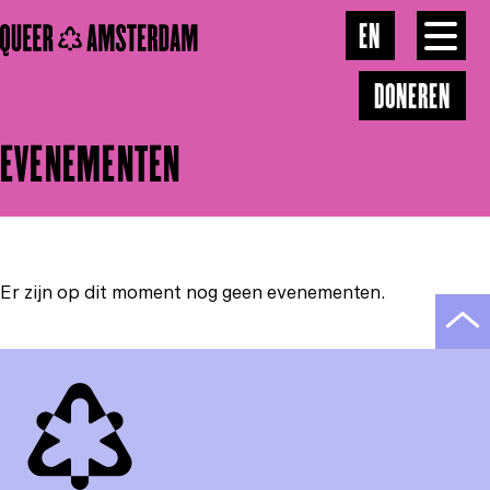
Skip to main content
ONZE VISIE
EN
Toggl
menu
DONEREN
GALERIJ
EVENEMENTEN
NIEUWS
CONTACT
Er zijn op dit moment nog geen evenementen.
Scro
naar
bov
van
de