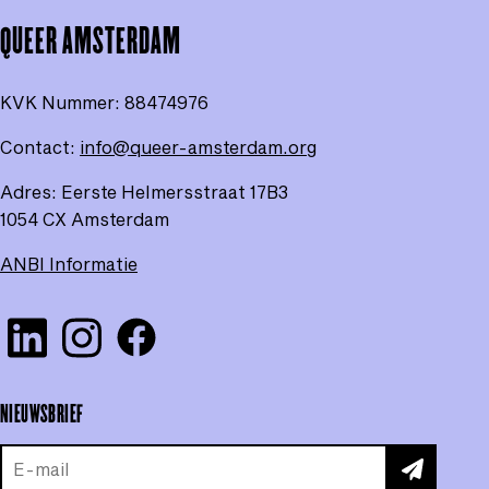
pag
QUEER AMSTERDAM
KVK Nummer:
88474976
Contact:
info@queer-amsterdam.org
Adres: Eerste Helmersstraat 17B3
1054 CX Amsterdam
ANBI Informatie
Visit our Linkedin
Check our Instagram
Check our Facebook
NIEUWSBRIEF
INSCHRIJV