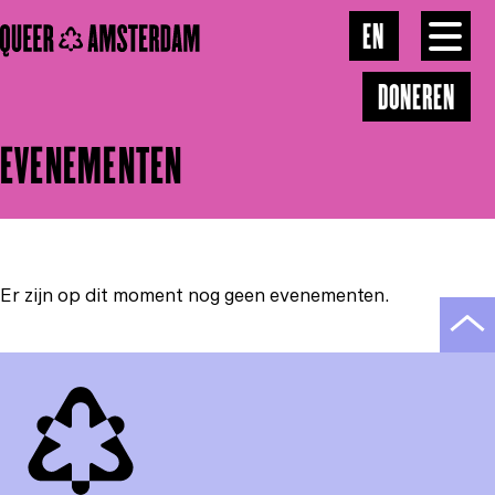
Skip to main content
ONZE VISIE
EN
Toggl
menu
DONEREN
GALERIJ
EVENEMENTEN
NIEUWS
CONTACT
Er zijn op dit moment nog geen evenementen.
Scro
naar
bov
van
de