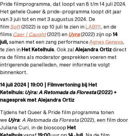
Pride filmprogramma, dat loopt van 8 t/m 14 juli 2024.
Het gehele Queer & pride-programma loopt dit jaar
van 3 juli tot en met 3 augustus 2024. De
film
Soft
(2022) is op 10 juli te zien in
LAB111
, en de
films
Caer | Caught
(2021) en
Uyra
(2022) zijn op
14
juli,
samen met een zang performance
Agnes Geneva
,
te zien in
Het Ketelhuis
. Ook zal
Alejandra Ortiz
direct
na de films als moderator gesprekken voeren met
intrigerende panelleden, meer informatie volgt
binnenkort.
14 juli 2024 | 19:00 | Filmvertoning bij Het
Ketelhuis:
Uýra: A Retomada da Floresta
(2022) +
nagesprek met Alejandra Ortiz
Tijdens het Queer & Pride film programma tonen
we
Uýra
: A Retomada da Floresta
(2022), een film door
Juliana Curi, in de bioscoop
Het
Ketelhuis
vanaf
19:00
uur op
14 Juli
. Na de film