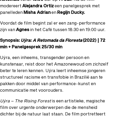
modereert
Alejandra Ortiz
een panelgesprek met
panelleden
Misha Adrian
en
Regijn Ducky.
Voordat de film begint zal er een zang-performance
zijn van
Agnes
in het Café tussen 18:30 en 19:00 uur.
Synopsis:
Uýra: A Retomada da Floresta
(2022) | 72
min + Panelgesprek 25/30 min
Uýra, een inheems, transgender persoon en
kunstenaar, reist door het Amazonewoud om zichzelf
beter te leren kennen. Uýra leert inheemse jongeren
structureel racisme en transfobie in Brazilië aan te
pakken door middel van performance-kunst en
communicatie met voorouders.
Uýra – The Rising Forest
is een artistieke, magische
film over urgente onderwerpen die de mensheid
dichter bij de natuur laat staan. De film portretteert